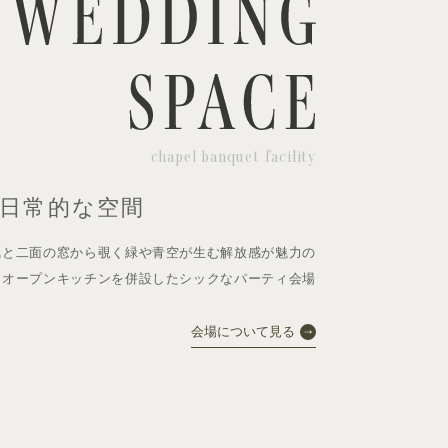
chapel banquet facility
日常的な空間
気と
二面の窓から覗く緑や青空が生む
解放感が魅力の
＆オープンキッチンを
併設したシックなパーティ会場
会場について見る