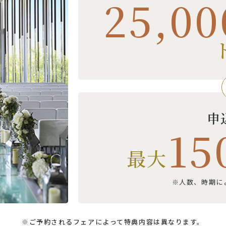
25,00
申
15
最大
※人数、時期に
※ご予約されるフェアによって特典内容は異なります。