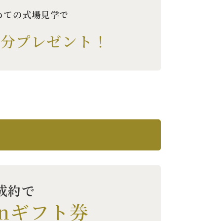
めての式場見学で
円分プレゼント！
成約で
onギフト券