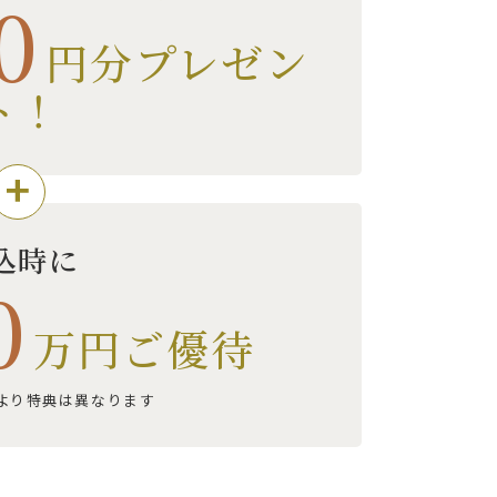
0
円分
プレゼン
ト！
込時に
0
万円ご優待
より特典は異なります