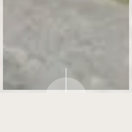
熊本県を震源と
【アマギフ2万×150万優
する地震により
待】緑と光溢れる貸切邸宅
TOPICS
被災された皆さ
×元有名レストラン創作*贅
まへ
沢試食