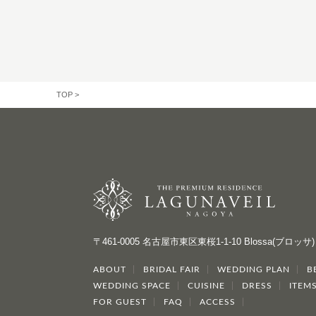
TOP
>
〒461-0005 名古屋市東区東桜1-1-10 Blossa(ブロッサ)
ABOUT
BRIDAL FAIR
WEDDING PLAN
B
WEDDING SPACE
CUISINE
DRESS
ITEM
FOR GUEST
FAQ
ACCESS