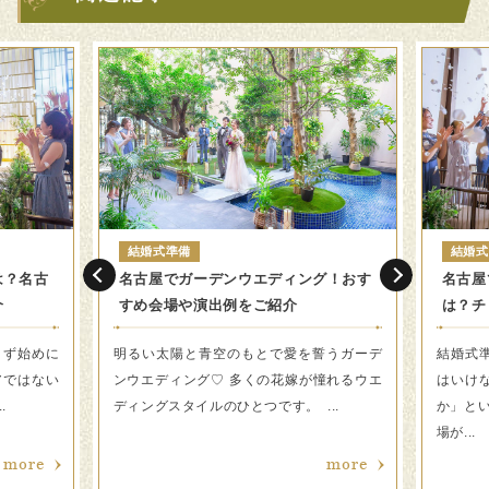
結婚式準備
結婚式
は？名古
名古屋でガーデンウエディング！おす
名古屋
介
すめ会場や演出例をご紹介
は？チ
まず始めに
明るい太陽と青空のもとで愛を誓うガーデ
結婚式
アではない
ンウエディング♡ 多くの花嫁が憧れるウエ
はいけ
.
ディングスタイルのひとつです。 ...
か」と
場が...
more
more