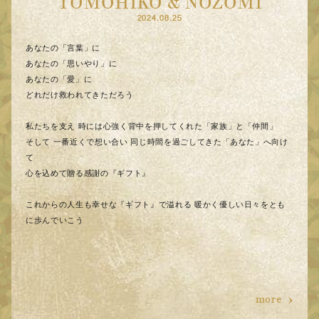
TOMOHIKO & NOZOMI
2024.08.25
あなたの「言葉」に
あなたの「思いやり」に
あなたの「愛」に
どれだけ救われてきただろう
私たちを支え 時には心強く背中を押してくれた「家族」と「仲間」
そして 一番近くで想い合い 同じ時間を過ごしてきた「あなた」へ向け
て
心を込めて贈る感謝の『ギフト』
これからの人生も幸せな『ギフト』で溢れる 暖かく優しい日々をとも
に歩んでいこう
more