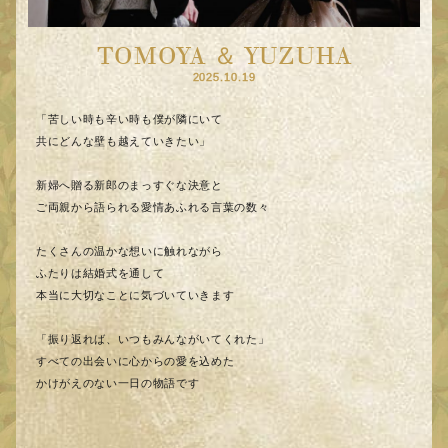
TOMOYA ＆ YUZUHA
2025.10.19
「苦しい時も辛い時も僕が隣にいて
共にどんな壁も越えていきたい」
新婦へ贈る新郎のまっすぐな決意と
ご両親から語られる愛情あふれる言葉の数々
たくさんの温かな想いに触れながら
ふたりは結婚式を通して
本当に大切なことに気づいていきます
「振り返れば、いつもみんながいてくれた」
すべての出会いに心からの愛を込めた
かけがえのない一日の物語です