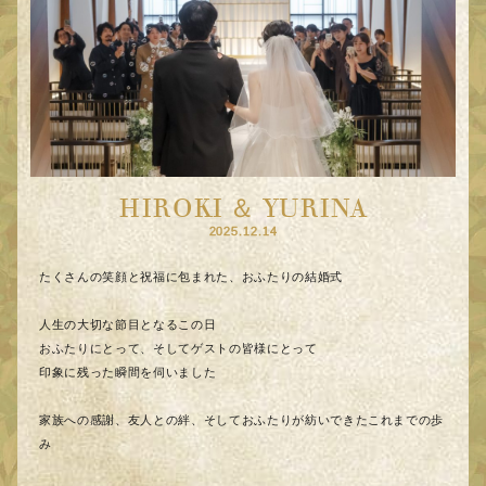
HIROKI ＆ YURINA
2025.12.14
たくさんの笑顔と祝福に包まれた、おふたりの結婚式
人生の大切な節目となるこの日
おふたりにとって、そしてゲストの皆様にとって
印象に残った瞬間を伺いました
家族への感謝、友人との絆、そしておふたりが紡いできたこれまでの歩
み