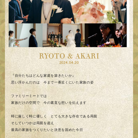
RYOTO & AKARI
2024.04.20
『自分たちはどんな家庭を築きたいか』
思い浮かんだのは 今まで一番近くにいた家族の姿
ファミリーミートでは
家族だけの空間で 今の素直な想いを伝えます
時に厳しく時に優しく とても大きな存在である両親
そしていつかは両親を超え
最高の家族をつくりたいと決意を固めた今日