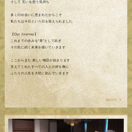
そして 互いを想う気持ち
多くの出会いに恵まれたからこそ
私たちは今日という日を迎えられました
【Our Journey】
これまでの歩みを“章”として紡ぎ
その先に続く未来を描いていきます
ここからまた 新しい物語が始まります
支えてくれたすべての人との絆を胸に
ふたりの人生を大切に刻んでいきます
more