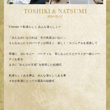
TOSHIKI & NATSUMI
2024.03.17
Friends ー私達らしく みんな達らしくー
「みんながいなければ 今の私達はいない」
そんなおふたりのパーティは明るく・楽しく・カジュアルを意識して
準備に セレモニー パーティも 常におふたりとゲストが一緒にパー
ティを創る
まさに ”みんなが主役” を体現した結婚式
私達らしくある事は みんな達らしくある事
それが私達にとっての最高の結婚式