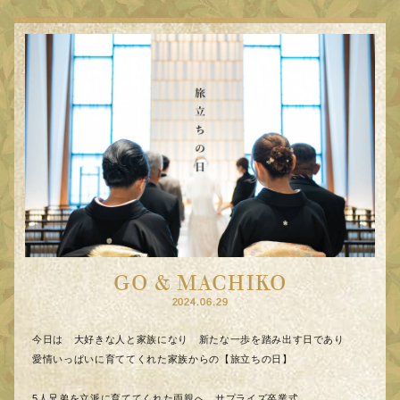
GO & MACHIKO
2024.06.29
今日は 大好きな人と家族になり 新たな一歩を踏み出す日であり
愛情いっぱいに育ててくれた家族からの【旅立ちの日】
5人兄弟を立派に育ててくれた両親へ サプライズ卒業式