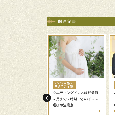
ママ婚・
パパママ婚・
ニティ婚
マタニティ婚
が妊婦さんでも結婚式は
ウエディングドレスは妊娠何
る？気をつけたいポイン
ヶ月まで？時期ごとのドレス
選びや注意点