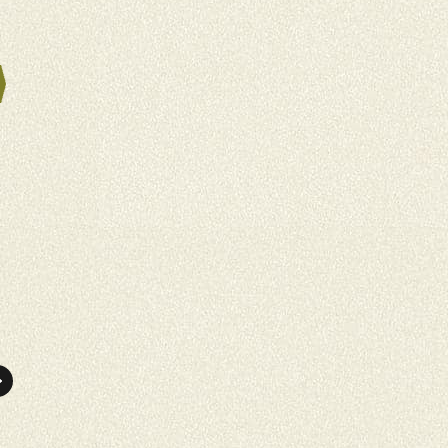
パパママ婚・
パパママ婚・
マタニティ婚
マタニティ婚
「ラソールガーデン名古屋」
想い出のチャペルでマタニテ
でマタニティ婚！その魅力と
ィフォトを撮影しませんか？
は