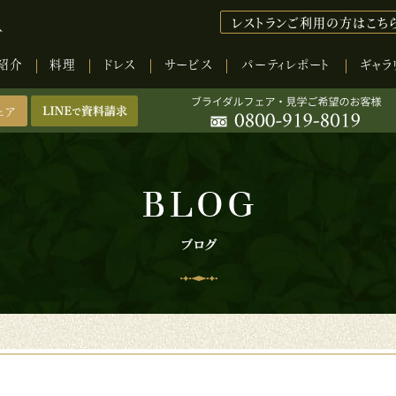
レストランご利用の方はこち
紹介
料理
ドレス
サービス
パーティレポート
ギャラ
ェア
LINEで資料請求
Rコードを読み取り、
INEからダウンロードください