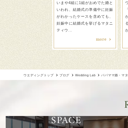
式の準備は結婚が決まって
いまや4組に1組がおめでた婚と
結婚式を挙げるまで、一般
いわれ、結婚式の準備中に妊娠
平均1年程度かかることが
がわかったケースを含めても、
 「その間におめでた！」
妊娠中に結婚式を挙げるマタニ
..
ティウ...
more
more
ウエディングトップ
ブログ
Wedding Lab
パパママ婚・マ