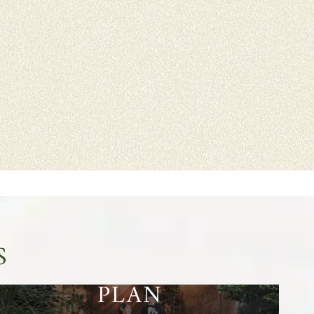
妊娠中だけど憧れのウェディン
こんにちは。カメラマンの鈴
グを叶えたい！」近年、マタニ
です。 今回は、先日撮影を担
ティ婚はそう珍しいことではあ
させていただいた「マタニテ
りません。 ラソールガーデン名
フォト」についておとどけし
古屋で...
す！ ...
more
more
」
S