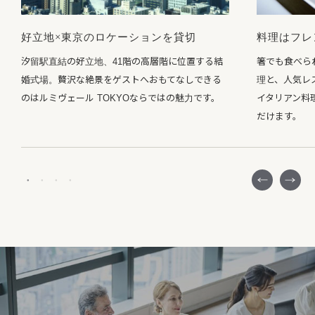
好立地×東京のロケーションを貸切
料理はフレ
汐留駅直結の好立地、41階の高層階に位置する結
箸でも食べら
婚式場。贅沢な絶景をゲストへおもてなしできる
理と、人気レ
のはルミヴェール TOKYOならではの魅力です。
イタリアン料
だけます。