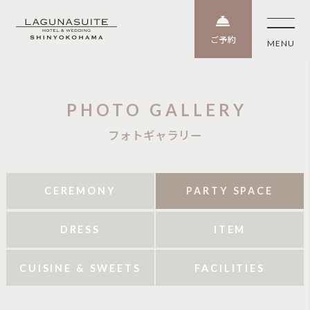
ご予約
PHOTO GALLERY
フォトギャラリー
CEREMONY
PARTY SPACE
DRESS
ITEM
CUISINE & SWEETS
FACILITIES