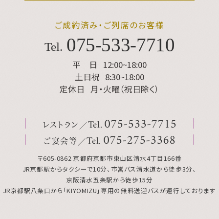
ご成約済み・ご列席のお客様
075
-
533
-
7710
Tel.
平 日
12:00~18:00
土日祝
8:30~18:00
定休日
月・火曜（祝日除く）
レストラン
075
-
533
-
7715
Tel.
ご宴会等
075
-
275
-
3368
Tel.
〒605-0862 京都府京都市東山区清水4丁目166番
JR京都駅からタクシーで10分、市営バス清水道から徒歩3分、
京阪清水五条駅から徒歩15分
JR京都駅八条口から「KIYOMIZU」専用の無料送迎バスが運行しております