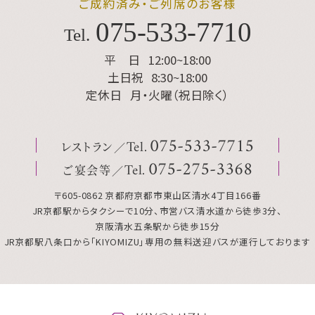
ご成約済み・ご列席のお客様
075
-
533
-
7710
Tel.
平 日
12:00~18:00
土日祝
8:30~18:00
定休日
月・火曜（祝日除く）
レストラン
075
-
533
-
7715
Tel.
ご宴会等
075
-
275
-
3368
Tel.
〒605-0862 京都府京都市東山区清水4丁目166番
JR京都駅からタクシーで10分、市営バス清水道から徒歩3分、
京阪清水五条駅から徒歩15分
JR京都駅八条口から「KIYOMIZU」専用の無料送迎バスが運行しております