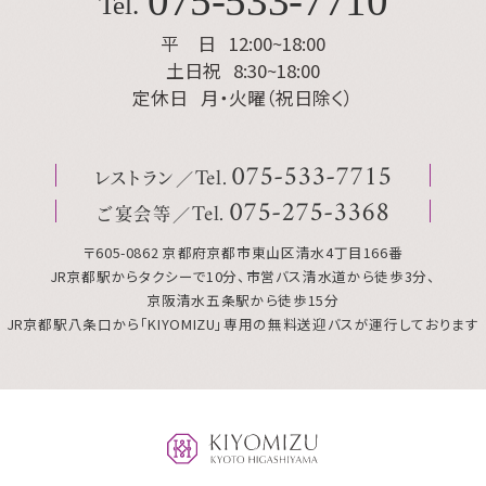
075
-
533
-
7710
Tel.
平 日
12:00~18:00
土日祝
8:30~18:00
定休日
月・火曜（祝日除く）
レストラン
075
-
533
-
7715
Tel.
ご宴会等
075
-
275
-
3368
Tel.
〒605-0862 京都府京都市東山区清水4丁目166番
JR京都駅からタクシーで10分、市営バス清水道から徒歩3分、
京阪清水五条駅から徒歩15分
JR京都駅八条口から「KIYOMIZU」専用の無料送迎バスが運行しております