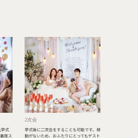
2次会
社挙式
挙式後に二次会をすることも可能です。移
。着席ス
動がないため、おふたりにとってもゲスト