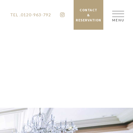
CONTACT
TEL .0120-963-792
&
RESERVATION
MENU