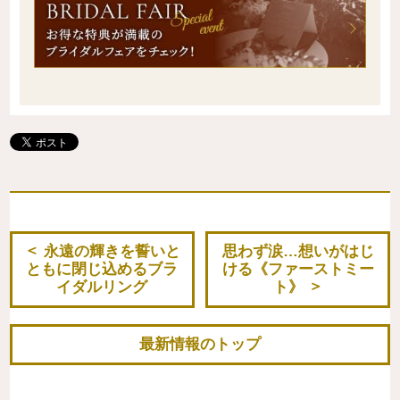
永遠の輝きを誓いと
思わず涙…想いがはじ
ともに閉じ込めるブラ
ける《ファーストミー
イダルリング
ト》
最新情報のトップ