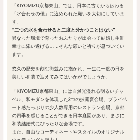
「KIYOMIZU京都東山」では、日本に古くから伝わる
「水合わせの儀」に込められた願いを大切にしていま
す。
“二つの水を合わせると二度と分かつことはない”
異なった環境で育ったおふたりが出会って結婚し生涯
幸せに添い遂げる……そんな願いと祈りが息づいてい
ます。
悠久の歴史を刻む街並みに抱かれ、一生に一度の日を
美しい和装で迎えてみてはいかがでしょうか。
「KIYOMIZU京都東山」には自然光溢れる明るいチャ
ペル、和モダンを体現した2つの披露宴会場、プライベ
ート感たっぷりの少人数専用のレストラン会場、京都
の四季を感じることができる日本庭園があり、まさに
和装結婚式にぴったりな会場です。
また、自由なコーディネートやスタイルのオリジナル
ウェディングも魅力！