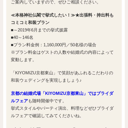
ご案内していますので、ぜひご相談ください。
≪本格神社仏閣で挙式したい！≫★出張料・持出料も
コミコミ和装プラン
■～2019年6月までの挙式披露
■40～146名
■プラン料金例：1,160,000円／50名様の場合
※プラン料金はゲストの人数や結婚式の内容によって
変動します。
「KIYOMIZU京都東山」で笑顔があふれるこだわりの
和装ウェディングを実現しましょう♪
京都の結婚式場「KIYOMIZU京都東山」ではブライダ
ルフェア
も随時開催中です。
挙式スタイルやパーティ演出、料理などぜひブライダ
ルフェアで確認してみてくださいね。