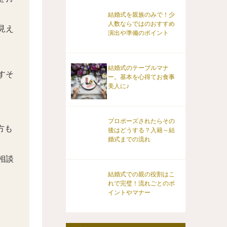
結婚式を親族のみで！少
人数ならではのおすすめ
見え
演出や準備のポイント
結婚式のテーブルマナ
すそ
ー。基本を心得てお食事
美人に♪
プロポーズされたらその
方も
後はどうする？入籍～結
婚式までの流れ
相談
結婚式での親の役割はこ
れで完璧！流れごとのポ
イントやマナー