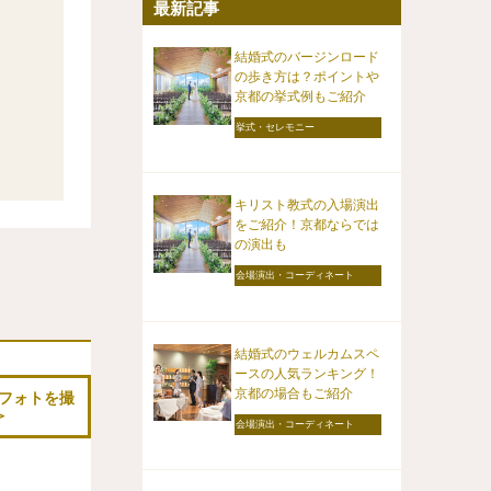
最新記事
結婚式のバージンロード
の歩き方は？ポイントや
京都の挙式例もご紹介
挙式・セレモニー
キリスト教式の入場演出
をご紹介！京都ならでは
の演出も
会場演出・コーディネート
結婚式のウェルカムスペ
ースの人気ランキング！
京都の場合もご紹介
フォトを撮
会場演出・コーディネート