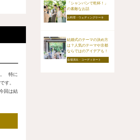
「シャンパンで乾杯！」
の素敵なお話
お料理・ウェディングケーキ
結婚式のテーマの決め方
は？人気のテーマや京都
ならではのアイデアも！
会場演出・コーディネート
。 特に
です。
今回は結