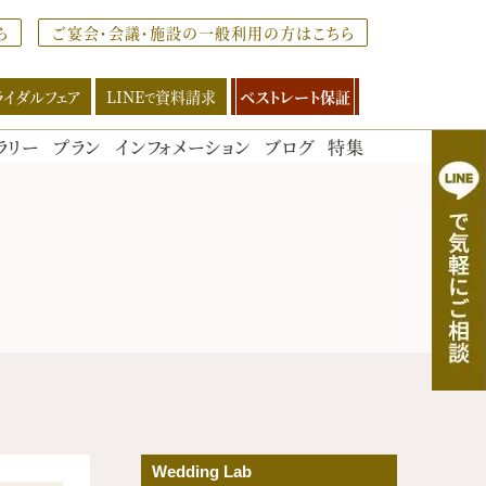
ら
ご宴会・会議・施設の一般利用の方はこちら
ライダルフェア
LINE
資料請求
ベストレート保証
で
ラリー
プラン
インフォメーション
ブログ
特集
LINEで資料請求
QRコードを読み取り、
LINEからダウンロードください
Wedding Lab