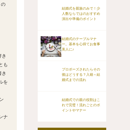
」の
結婚式を親族のみで！少
人数ならではのおすすめ
演出や準備のポイント
結婚式のテーブルマナ
ー。基本を心得てお食事
美人に♪
好き
とも
プロポーズされたらその
書き
後はどうする？入籍～結
婚式までの流れ
ルを
ン
結婚式での親の役割はこ
れで完璧！流れごとのポ
イントやマナー
ンナ