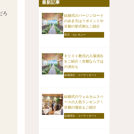
最新記事
だろ
結婚式のバージンロード
の歩き方は？ポイントや
京都の挙式例もご紹介
挙式・セレモニー
キリスト教式の入場演出
をご紹介！京都ならでは
の演出も
会場演出・コーディネート
結婚式のウェルカムスペ
ースの人気ランキング！
京都の場合もご紹介
会場演出・コーディネート