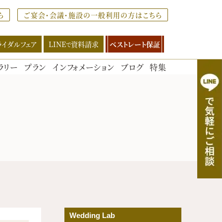
ら
ご宴会・会議・施設の一般利用の方はこちら
ライダルフェア
LINE
資料請求
ベストレート保証
で
ラリー
プラン
インフォメーション
ブログ
特集
LINEで資料請求
QRコードを読み取り、
LINEからダウンロードください
Wedding Lab