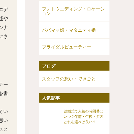
フォトウエディング・ロケーシ
エデ
ョン
毯や
ジナ
パパママ婚・マタニティ婚
にさ
ブライダルビューティー
ブログ
スタッフの想い・できごと
テー
を書
人気記事
てい
結婚式で人気の時間帯は
いつ？午前・午後・夕方
思い
どれを選べば良い？
スス