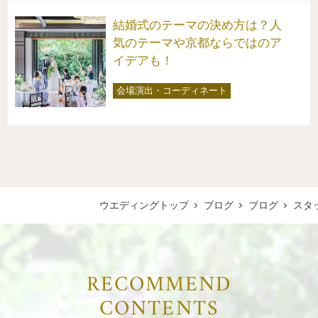
結婚式のテーマの決め方は？人
気のテーマや京都ならではのア
イデアも！
会場演出・コーディネート
ウエディングトップ
ブログ
ブログ
スタ
RECOMMEND
CONTENTS