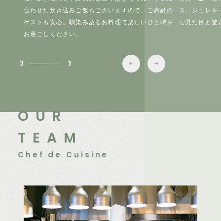
、爽や
合わせた炊き込みご飯もございますので、ご高齢の
ス、ジュレを
した抹
ゲストも安心。馴染みあるお料理で楽しいひと時を
な見た目と驚
お過ごしください。
3
3
OUR
TEAM
Chef de Cuisine