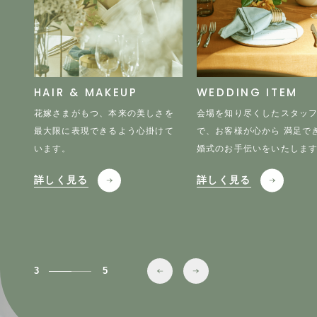
Y
HAIR & MAKEUP
WEDDING ITEM
界が
花嫁さまがもつ、本来の美しさを
会場を知り尽くしたスタッ
を理
最大限に表現できるよう心掛けて
で、お客様が心から 満足で
 ト
います。
婚式のお手伝いをいたしま
そで
詳しく見る
詳しく見る
3
5