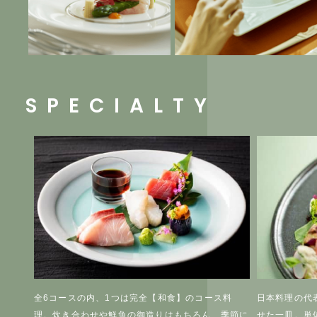
SPECIALTY
をイメ
全6コースの内、1つは完全【和食】のコース料
日本料理の代
たとき
理。炊き合わせや鮮魚の御造りはもちろん、季節に
せた一皿。単