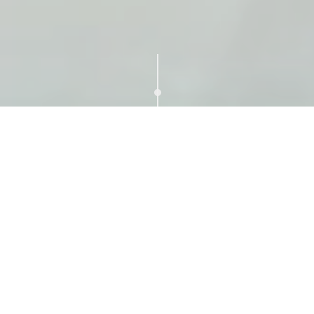
＼8月限定BIGフェア開催／
挙式料100%OFF★キャンペーン
さらにご相談でAmazonギフトカード1万円！
熊本県を震源とする地震により被災された皆さまへ
【8月限定BIGフェア】挙式料100％OFF！豪華試食付＊絶景チャペルで花嫁体
験
沖縄・北谷の結婚式場 